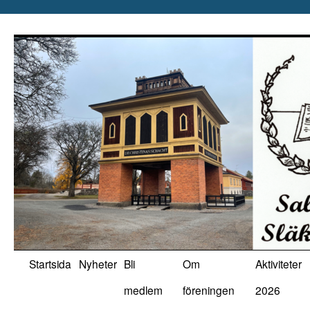
Hoppa
till
innehåll
Startsida
Nyheter
Bli
Om
Aktiviteter
medlem
föreningen
2026