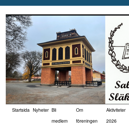
Hoppa
till
innehåll
Startsida
Nyheter
Bli
Om
Aktiviteter
medlem
föreningen
2026